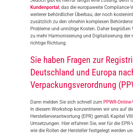
Jedoch gibt es hierfür längst eine Lösung, denn t
Kundenportal
, das die europaweite Compliance-Ve
weiterer behördlicher Überbau, der noch kosteninte
zusätzlich zu den ohnehin komplexen Behördenstruk
Probleme und unnötige Kosten. Daher begrüßen 
zu mehr Harmonisierung und Digitalisierung der n
richtige Richtung.
Sie haben Fragen zur Regist
Deutschland und Europa nach
Verpackungsverordnung (P
Dann melden Sie sich schnell zum
PPWR-Online-
In diesem Workshop konzentrieren wir uns auf di
Herstellerverantwortung (EPR) gemäß Kapitel VI
Umsetzungen. Hier erfahren Sie, wer für die EPR-Ve
wie die Rollen der Hersteller festgelegt werden u