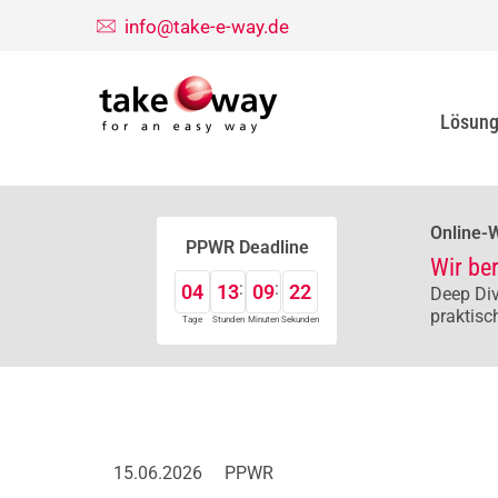
info@take-e-way.de
Lösun
Online-
PPWR Deadline
Wir be
04
13
09
21
Deep Div
praktisc
Tage
Stunden
Minuten
Sekunden
15.06.2026
PPWR