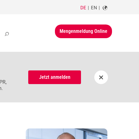
DE
EN
Mengenmeldung Online
×
Jetzt anmelden
PR,
n.