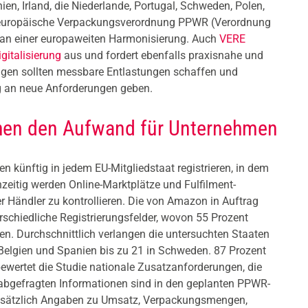
en, Irland, die Niederlande, Portugal, Schweden, Polen,
de europäische Verpackungsverordnung PPWR (Verordnung
s an einer europaweiten Harmonisierung. Auch
VERE
gitalisierung
aus und fordert ebenfalls praxisnahe und
ngen sollten messbare Entlastungen schaffen und
g an neue Anforderungen geben.
öhen den Aufwand für Unternehmen
 künftig in jedem EU-Mitgliedstaat registrieren, in dem
hzeitig werden Online-Marktplätze und Fulfilment-
rer Händler zu kontrollieren. Die von Amazon in Auftrag
rschiedliche Registrierungsfelder, wovon 55 Prozent
en. Durchschnittlich verlangen die untersuchten Staaten
Belgien und Spanien bis zu 21 in Schweden. 87 Prozent
bewertet die Studie nationale Zusatzanforderungen, die
abgefragten Informationen sind in den geplanten PPWR-
usätzlich Angaben zu Umsatz, Verpackungsmengen,