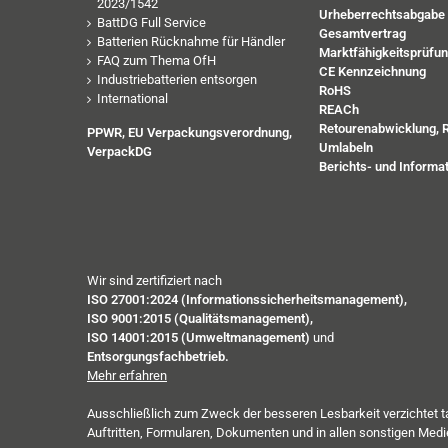
2023/1542
Urheberrechtsabgabe
BattDG Full Service
Gesamtvertrag
Batterien Rücknahme für Händler
Marktfähigkeitsprüfu
FAQ zum Thema OfH
CE Kennzeichnung
Industriebatterien entsorgen
RoHS
International
REACh
Retourenabwicklung, 
PPWR, EU Verpackungsverordnung,
Umlabeln
VerpackDG
Berichts- und Informat
Wir sind zertifiziert nach
ISO 27001:2024 (Informationssicherheitsmanagement),
ISO 9001:2015 (Qualitätsmanagement),
ISO 14001:2015 (Umweltmanagement)
und
Entsorgungsfachbetrieb.
Mehr erfahren
Ausschließlich zum Zweck der besseren Lesbarkeit verzichtet 
Auftritten, Formularen, Dokumenten und in allen sonstigen Med