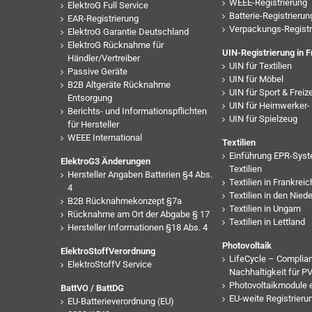
WEEE-Registrierung
ElektroG Full Service
Batterie-Registrierun
EAR-Registrierung
Verpackungs-Registr
ElektroG Garantie Deutschland
ElektroG Rücknahme für
UIN-Registrierung in F
Händler/Vertreiber
UIN für Textilien
Passive Geräte
UIN für Möbel
B2B Altgeräte Rücknahme
UIN für Sport & Freize
Entsorgung
UIN für Heimwerker- 
Berichts- und Informationspflichten
UIN für Spielzeug
für Hersteller
WEEE International
Textilien
Einführung EPR-Syst
ElektroG3 Änderungen
Textilien
Hersteller Angaben Batterien §4 Abs.
Textilien in Frankreic
4
Textilien in den Nied
B2B Rücknahmekonzept §7a
Textilien in Ungarn
Rücknahme am Ort der Abgabe § 17
Textilien in Lettland
Hersteller Informationen §18 Abs. 4
Photovoltaik
ElektroStoffVerordnung
LifeCycle – Complia
ElektroStoffV Service
Nachhaltigkeit für 
Photovoltaikmodule 
BattVO / BattDG
EU-weite Registrieru
EU-Batterieverordnung (EU)