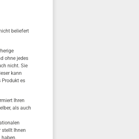
icht beliefert
rherige
nd ohne jedes
ch nicht. Sie
ieser kann
s Produkt es
rmiert Ihren
lber, als auch
nationalen
stellt Ihnen
d haben.