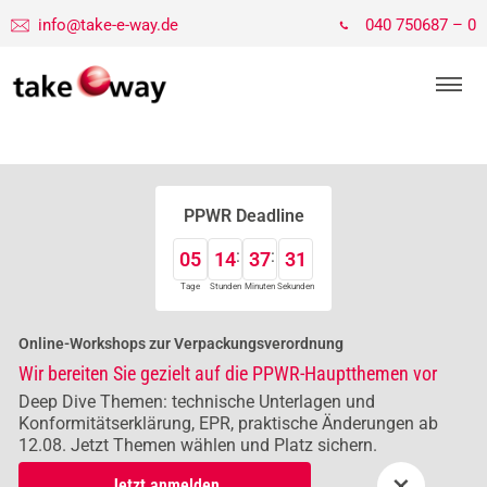
info@take-e-way.de
040 750687 – 0
PPWR Deadline
05
14
37
29
Tage
Stunden
Minuten
Sekunden
Online-Workshops zur Verpackungsverordnung
Wir bereiten Sie gezielt auf die PPWR-Hauptthemen vor
Deep Dive Themen: technische Unterlagen und
Konformitätserklärung, EPR, praktische Änderungen ab
12.08. Jetzt Themen wählen und Platz sichern.
×
Jetzt anmelden