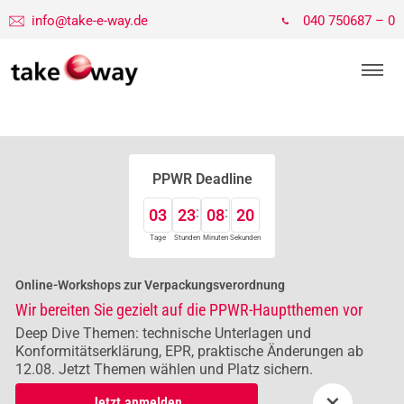
info@take-e-way.de
040 750687 – 0
PPWR Deadline
03
23
08
19
Tage
Stunden
Minuten
Sekunden
Online-Workshops zur Verpackungsverordnung
Wir bereiten Sie gezielt auf die PPWR-Hauptthemen vor
Deep Dive Themen: technische Unterlagen und
Konformitätserklärung, EPR, praktische Änderungen ab
12.08. Jetzt Themen wählen und Platz sichern.
×
Jetzt anmelden