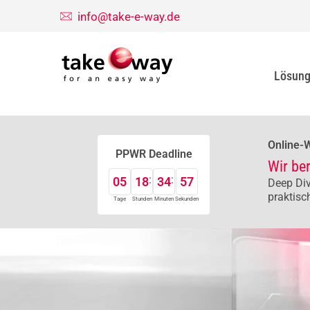
info@take-e-way.de
Lösun
Online-
PPWR Deadline
Wir be
05
18
34
56
Deep Div
praktisc
Tage
Stunden
Minuten
Sekunden