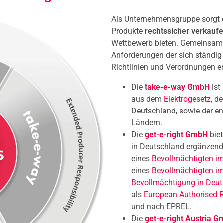
Als Unternehmensgruppe sorgt 
Produkte
rechtssicher verkauf
Wettbewerb bieten. Gemeinsam st
Anforderungen der sich ständig
Richtlinien und Verordnungen er
Die
take-e-way GmbH
ist
aus dem
Elektrogesetz
, 
Deutschland, sowie der e
Ländern.
Die
get-e-right GmbH
bie
in Deutschland ergänzend
eines
Bevollmächtigten im
eines
Bevollmächtigten i
Bevollmächtigung in Deu
als
European Authorised R
und nach EPREL.
Die
get-e-right Austria 