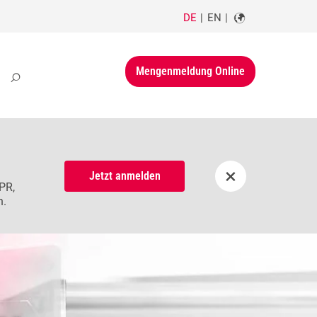
DE
EN
Mengenmeldung Online
×
Jetzt anmelden
PR,
n.