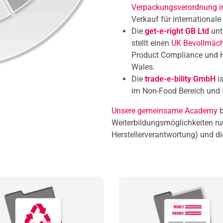
Verpackungsverordnung in
Verkauf für internationale 
Die
get-e-right GB Ltd
unt
stellt einen
UK Bevollmäch
Product Compliance und H
Wales.
Die
trade-e-bility GmbH
is
im Non-Food Bereich und so
Unsere gemeinsame Academy
b
Weiterbildungsmöglichkeiten r
Herstellerverantwortung) und d