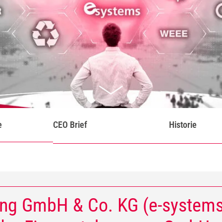
e
CEO Brief
Historie
ng GmbH & Co. KG (e-systems)