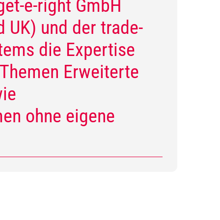
get-e-right GmbH
d UK) und der trade-
tems die Expertise
e Themen Erweiterte
wie
men ohne eigene