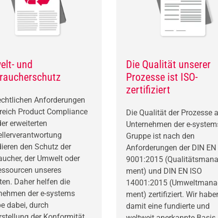
lt- und
Die Qualität unserer
raucherschutz
Prozesse ist ISO-
zertifiziert
rechtlichen Anforderungen
reich Product Compliance
Die Qualität der Prozesse a
der erweiterten
Unternehmen der e-system
ellerverantwortung
Gruppe ist nach den
dieren den Schutz der
Anforderungen der DIN EN
aucher, der Umwelt oder
9001:2015 (Qualitätsmana
essourcen unseres
ment) und DIN EN ISO
ten. Daher helfen die
14001:2015 (Umweltmana
nehmen der e-systems
ment) zertifiziert. Wir habe
e dabei, durch
damit eine fundierte und
rstellung der Konformität
weltweit anerkannte Basis