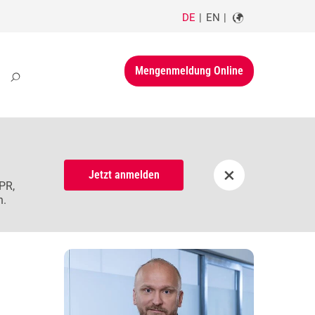
DE
EN
Mengenmeldung Online
×
Jetzt anmelden
PR,
n.