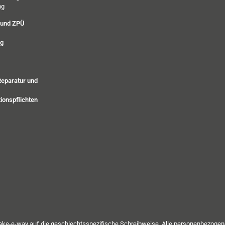
ng
 und ZPÜ
ng
Reparatur und
ionspflichten
take-e-way auf die geschlechtsspezifische Schreibweise. Alle personenbezoge