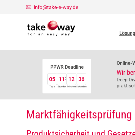
info@take-e-way.de
Lösun
Online-
PPWR Deadline
Wir be
05
11
12
35
Deep Div
praktisc
Tage
Stunden
Minuten
Sekunden
Marktfähigkeitsprüfung
Produktsicherheit und Gesetze