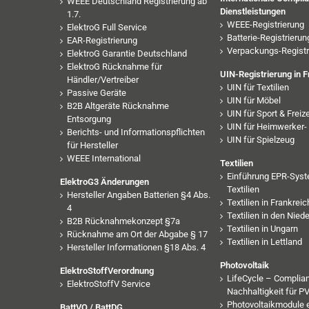
WEEE Deutschland Registrierung ab
Dienstleistungen
1.7.
WEEE-Registrierung
ElektroG Full Service
Batterie-Registrierun
EAR-Registrierung
Verpackungs-Registr
ElektroG Garantie Deutschland
ElektroG Rücknahme für
UIN-Registrierung in F
Händler/Vertreiber
UIN für Textilien
Passive Geräte
UIN für Möbel
B2B Altgeräte Rücknahme
UIN für Sport & Freize
Entsorgung
UIN für Heimwerker- 
Berichts- und Informationspflichten
UIN für Spielzeug
für Hersteller
WEEE International
Textilien
Einführung EPR-Syst
ElektroG3 Änderungen
Textilien
Hersteller Angaben Batterien §4 Abs.
Textilien in Frankreic
4
Textilien in den Nied
B2B Rücknahmekonzept §7a
Textilien in Ungarn
Rücknahme am Ort der Abgabe § 17
Textilien in Lettland
Hersteller Informationen §18 Abs. 4
Photovoltaik
ElektroStoffVerordnung
LifeCycle – Complia
ElektroStoffV Service
Nachhaltigkeit für 
Photovoltaikmodule 
BattVO / BattDG