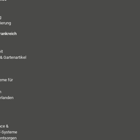
g
ierung
rankreich
it
& Gartenartikel
eme für
h
erlanden
nce &
PV-Systeme
entsorgen