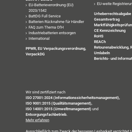
EU-weite Registrieru
EU-Batterieverordnung (EU)
2023/1542
Urheberrechtsabgabe
BattDG Full Service
Gesamtvertrag
Batterien Rücknahme für Händler
Marktfähigkeitsprüfu
FAQ zum Thema OfH
CE Kennzeichnung
Industriebatterien entsorgen
RoHS
International
REACh
Retourenabwicklung, 
PPWR, EU Verpackungsverordnung,
Umlabeln
VerpackDG
Berichts- und Informat
Wir sind zertifiziert nach
ISO 27001:2024 (Informationssicherheitsmanagement),
ISO 9001:2015 (Qualitätsmanagement),
ISO 14001:2015 (Umweltmanagement)
und
Entsorgungsfachbetrieb.
Mehr erfahren
Ausschließlich zum Zweck der besseren Lesbarkeit verzichtet 