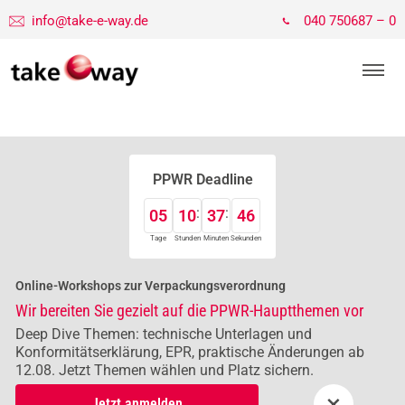
info@take-e-way.de
040 750687 – 0
PPWR Deadline
05
10
37
45
Tage
Stunden
Minuten
Sekunden
Online-Workshops zur Verpackungsverordnung
Wir bereiten Sie gezielt auf die PPWR-Hauptthemen vor
Deep Dive Themen: technische Unterlagen und
Konformitätserklärung, EPR, praktische Änderungen ab
12.08. Jetzt Themen wählen und Platz sichern.
×
Jetzt anmelden