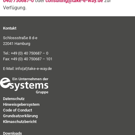
040/750687-0
oder
consulting@take-e-way.de
zur
Verfügung.
Kontakt
Schlossstraße 8 d-e
22041 Hamburg
Tel.: +49 (0) 40 750687 – 0
Fax: +49 (0) 40 750687 – 101
E-Mail:
info(at)take-e-way.de
Datenschutz
Hinweisgebersystem
Code of Conduct
Grundsatzerklärung
Klimaschutzbericht
Downloads