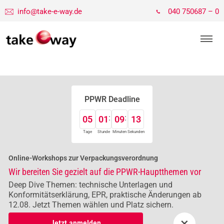
info@take-e-way.de
040 750687 – 0
PPWR Deadline
05
01
09
12
Tage
Stunde
Minuten
Sekunden
Online-Workshops zur Verpackungsverordnung
Wir bereiten Sie gezielt auf die PPWR-Hauptthemen vor
Deep Dive Themen: technische Unterlagen und
Konformitätserklärung, EPR, praktische Änderungen ab
12.08. Jetzt Themen wählen und Platz sichern.
×
Jetzt anmelden