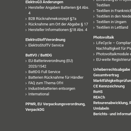
ElektroG3 Änderungen
Textilien
Hersteller Angaben Batterien §4 Abs.
Textilien in Frankreic
4
Textilien in den Nied
B2B Rücknahmekonzept §7a
Textilien in Ungarn
Rücknahme am Ort der Abgabe § 17
Textilien in Lettland
Hersteller Informationen §18 Abs. 4
Photovoltaik
ElektroStoffVerordnung
LifeCycle – Complia
ElektroStoffV Service
Nachhaltigkeit für 
Photovoltaikmodule 
BattVO / BattDG
EU-weite Registrieru
EU-Batterieverordnung (EU)
2023/1542
Urheberrechtsabgabe
BattDG Full Service
Gesamtvertrag
Batterien Rücknahme für Händler
Marktfähigkeitsprüfu
FAQ zum Thema OfH
CE Kennzeichnung
Industriebatterien entsorgen
RoHS
International
REACh
Retourenabwicklung, 
PPWR, EU Verpackungsverordnung,
Umlabeln
VerpackDG
Berichts- und Informat