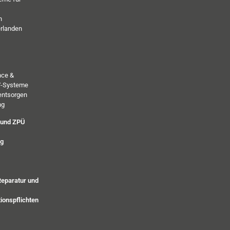
h
erlanden
nce &
PV-Systeme
entsorgen
ng
 und ZPÜ
ng
Reparatur und
ionspflichten