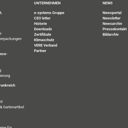
UNTERNEHMEN
NEWS
&
e-systems Gruppe
Newsportal
CEO letter
Newsletter
Historie
Newsarchiv
Downloads
Pressekontakt
e
Zertifikate
Bildarchiv
verpackungen
Klimaschutz
VERE Verband
Partner
ance-
g
ierung
rankreich
it
& Gartenartikel
eme für