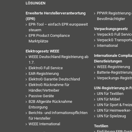
LÖSUNGEN
Erweiterte Herstellerverantwortung
PPWR Registrierung 
(EPR)
Bevollmächtigter
EPR-Tool – einfach EPR europaweit
Verpackungsgesetz
steuern
VerpackG Full Servic
EPR Product Compliance
VerpackG Transport
Marktplätze
International
Elektrogesetz WEEE
Internationale Compli
WEEE Deutschland Registrierung ab
Dienstleistungen
1.7.
WEEE-Registrierung
ElektroG Full Service
Batterie-Registrierun
EAR-Registrierung
Verpackungs-Registr
ElektroG Garantie Deutschland
ElektroG Rücknahme für
UIN-Registrierung in F
Händler/Vertreiber
UIN für Textilien
Passive Geräte
UIN für Möbel
B2B Altgeräte Rücknahme
UIN für Sport & Freize
Entsorgung
UIN für Heimwerker- 
Berichts- und Informationspflichten
UIN für Spielzeug
für Hersteller
WEEE International
Textilien
Einführung EPR-Syst