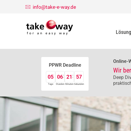
info@take-e-way.de
Lösun
Online-
PPWR Deadline
Wir be
05
06
21
55
Deep Div
praktisc
Tage
Stunden
Minuten
Sekunden