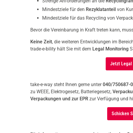
Strenge Anforderungen an die
Recyclingfäh
Mindestziele für den
Rezyklatanteil
von Kun
Mindestziele für das Recycling von Verpac
Bevor die Vereinbarung in Kraft treten kann, muss 
Keine Zeit
, die weiteren Entwicklungen im Bereic
trade-e-bility hält Sie mit dem
Legal Monitoring
S
Jetzt Legal
take-e-way steht Ihnen gerne unter
040/750687-0
zu WEEE, Elektrogesetz, Batteriegesetz,
Verpackun
Verpackungen und zur EPR
zur Verfügung und hil
Schicken S