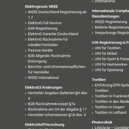
International
Elektrogesetz WEEE
Internationale Compli
WEEE Deutschland Registrierung ab
Dienstleistungen
1.7.
WEEE-Registrierung
ElektroG Full Service
Batterie-Registrierun
EAR-Registrierung
Verpackungs-Registr
ElektroG Garantie Deutschland
ElektroG Rücknahme für
UIN-Registrierung in F
Händler/Vertreiber
UIN für Textilien
Passive Geräte
UIN für Möbel
B2B Altgeräte Rücknahme
UIN für Sport & Freize
Entsorgung
UIN für Heimwerker- 
Berichts- und Informationspflichten
UIN für Spielzeug
für Hersteller
WEEE International
Textilien
Einführung EPR-Syst
ElektroG3 Änderungen
Textilien
Hersteller Angaben Batterien §4 Abs.
Textilien in Frankreic
4
Textilien in den Nied
B2B Rücknahmekonzept §7a
Textilien in Ungarn
Rücknahme am Ort der Abgabe § 17
Textilien in Lettland
Hersteller Informationen §18 Abs. 4
Photovoltaik
ElektroStoffVerordnung
LifeCycle – Complia