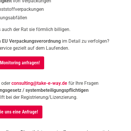
igkeit
von Verpackungen
ststoffverpackungen
kungsabfällen
auch der Rat sie förmlich billigen.
h
EU Verpackungsverordnung
im Detail zu verfolgen?
ervice gezielt auf dem Laufenden.
 Monitoring anfragen!
oder
consulting@take-e-way.de
für Ihre Fragen
gsgesetz / systembeteiligungspflichtigen
ft bei der Registrierung/Lizenzierung.
ie uns eine Anfrage!