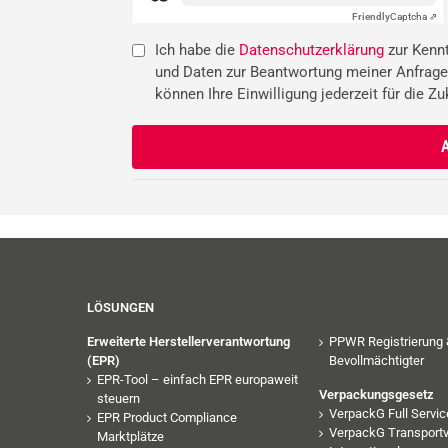
Friendly
Captcha ⇗
Ich habe die
Datenschutzerklärung
zur Kenn
und Daten zur Beantwortung meiner Anfrage
können Ihre Einwilligung jederzeit für die Z
LÖSUNGEN
Erweiterte Herstellerverantwortung
PPWR Registrierung 
(EPR)
Bevollmächtigter
EPR-Tool – einfach EPR europaweit
Verpackungsgesetz
steuern
VerpackG Full Servic
EPR Product Compliance
VerpackG Transport
Marktplätze