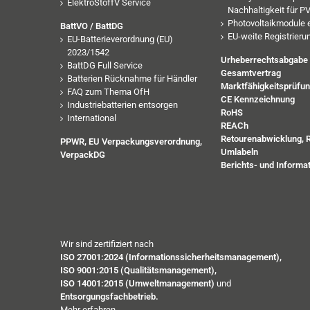
ElektroStoffV Service
Nachhaltigkeit für 
Photovoltaikmodule 
BattVO / BattDG
EU-weite Registrieru
EU-Batterieverordnung (EU)
2023/1542
Urheberrechtsabgabe
BattDG Full Service
Gesamtvertrag
Batterien Rücknahme für Händler
Marktfähigkeitsprüfu
FAQ zum Thema OfH
CE Kennzeichnung
Industriebatterien entsorgen
RoHS
International
REACh
Retourenabwicklung, 
PPWR, EU Verpackungsverordnung,
Umlabeln
VerpackDG
Berichts- und Informat
Wir sind zertifiziert nach
ISO 27001:2024 (Informationssicherheitsmanagement),
ISO 9001:2015 (Qualitätsmanagement),
ISO 14001:2015 (Umweltmanagement)
und
Entsorgungsfachbetrieb.
Mehr erfahren