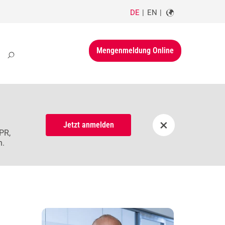
DE
EN
Mengenmeldung Online
×
Jetzt anmelden
PR,
n.