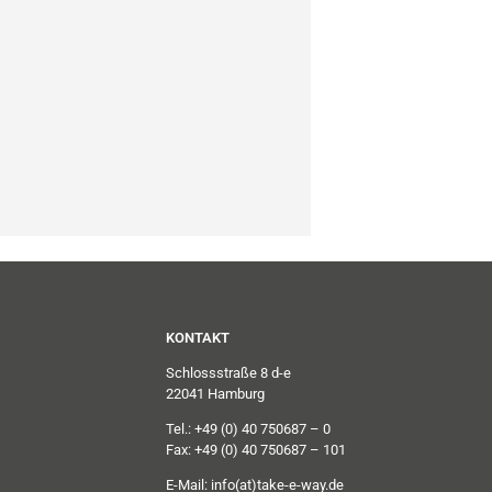
KONTAKT
Schlossstraße 8 d-e
22041 Hamburg
Tel.: +49 (0) 40 750687 – 0
Fax: +49 (0) 40 750687 – 101
E-Mail:
info(at)take-e-way.de