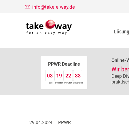
info@take-e-way.de
Lösun
Online-
PPWR Deadline
Wir be
03
19
22
32
Deep Div
praktisc
Tage
Stunden
Minuten
Sekunden
29.04.2024
PPWR