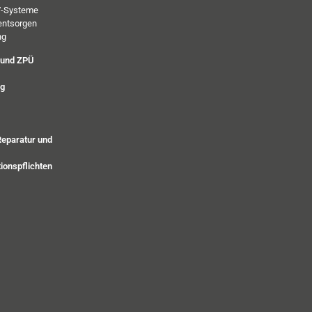
PV-Systeme
entsorgen
ng
 und ZPÜ
ng
Reparatur und
ionspflichten