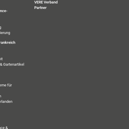
VERE Verband
Partner
ance-
g
ierung
rankreich
it
& Gartenartikel
eme für
h
erlanden
nce &