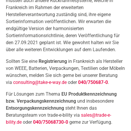
müssen auch andere Rücknahmesysteme, welche in
Frankreich im Rahmen der erweiterten
Herstellerverantwortung zuständig sind, ihre eigene
Sortierinformation veröffentlichen. Wir erwarten die
endgültige Version der harmonisierten
Sortierinformationsrichtlinie, deren Veröffentlichung für
den 27.09.2021 geplant ist. Wie gewohnt halten wir Sie
über alle weiteren Entwicklungen auf dem Laufenden.
Sollten Sie eine
Registrierung
in Frankreich als Hersteller
von WEEE, Batterien, Verpackungen, Textilien oder Möbeln
wünschen, melden Sie sich gerne bei unserer Beratung
via
consulting@take-e-way.de
oder
040/750687-0
.
Für Lösungen zum Thema
EU Produktkennzeichnung
bzw. Verpackungskennzeichnung
und insbesondere
Entsorgungskennzeichnung
steht Ihnen das
Beratungsteam von trade-e-bility via
sales@trade-e-
bility.de
oder
040/75068730-0
gerne zur Verfügung.