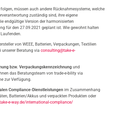
u folgen, müssen auch andere Rücknahmesysteme, welche
erverantwortung zuständig sind, ihre eigene
die endgültige Version der harmonisierten
hung für den 27.09.2021 geplant ist. Wie gewohnt halten
m Laufenden.
ersteller von WEEE, Batterien, Verpackungen, Textilien
i unserer Beratung via
consulting@take-e-
nung bzw. Verpackungskennzeichnung
und
Ihnen das Beratungsteam von trade-e-bility via
ne zur Verfügung.
nalen Compliance-Dienstleistungen
im Zusammenhang
äten, Batterien/Akkus und verpackten Produkten oder
take-e-way.de/international-compliance/