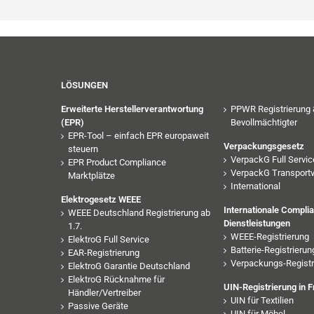
LÖSUNGEN
Erweiterte Herstellerverantwortung
PPWR Registrierung 
(EPR)
Bevollmächtigter
EPR-Tool – einfach EPR europaweit
Verpackungsgesetz
steuern
VerpackG Full Servic
EPR Product Compliance
VerpackG Transport
Marktplätze
International
Elektrogesetz WEEE
Internationale Compli
WEEE Deutschland Registrierung ab
Dienstleistungen
1.7.
WEEE-Registrierung
ElektroG Full Service
Batterie-Registrierun
EAR-Registrierung
Verpackungs-Registr
ElektroG Garantie Deutschland
ElektroG Rücknahme für
UIN-Registrierung in F
Händler/Vertreiber
UIN für Textilien
Passive Geräte
UIN für Möbel