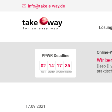
info@take-e-way.de
Lösun
Online-
PPWR Deadline
Wir be
02
14
17
34
Deep Div
praktisc
Tage
Stunden
Minuten
Sekunden
17.09.2021