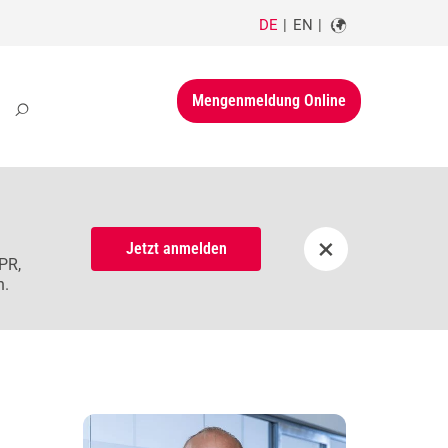
DE
EN
Mengenmeldung Online
×
Jetzt anmelden
PR,
n.