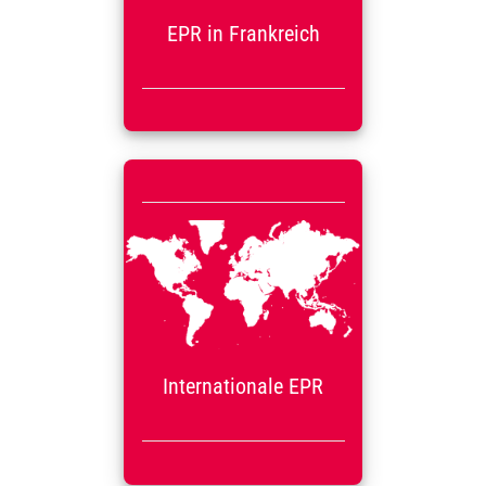
Batterien, Möbel, Textilien,
Verpackungen, Spielzeug
EPR in Frankreich
usw.
Beratung anfragen
Internationale EPR
take-e-way unterstützt Sie
mit einem großen
Partnernetzwerk bei EPR in
weltweit.
35 Ländern
Wir sprechen die lokalen
Amtssprachen und sind
PRO (Producer
Ihre
Internationale EPR
Responsibility
Organisation).
Beratung anfragen