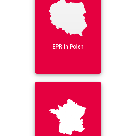
In Polen müssen folgende
Produktarten registriert
werden:
Elektrogeräte (WEEE)
Verpackungen (PPWR)
Batterien (BattVO)
Beratung anfragen
EPR in Polen
EPR in Frankreich
Sie brauchen eine
Identifiant Unique (IDU)-
Nummer.
Die häufigsten EPR-
Abfallströme sind: