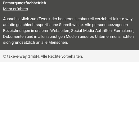
Entsorgungsfachbetrieb.
Mehr erfahren
Ausschließlich zum Zweck der besseren Lesbarkeit verzichtet take-e-way
auf die geschlechtsspezifische Schreibweise. Alle personenbezogenen
Bezeichnungen in unseren Webseiten, Social-Media-Auftritten, Formularen,
Dokumenten und in allen sonstigen Medien unseres Unternehmens richten
sich grundsätzlich an alle Menschen.
© take-e-way GmbH. Alle Rechte vorbehalten.