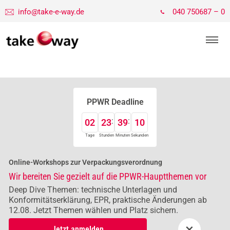
info@take-e-way.de
040 750687 – 0
PPWR Deadline
02
23
39
09
Tage
Stunden
Minuten
Sekunden
Online-Workshops zur Verpackungsverordnung
Wir bereiten Sie gezielt auf die PPWR-Hauptthemen vor
Deep Dive Themen: technische Unterlagen und
Konformitätserklärung, EPR, praktische Änderungen ab
12.08. Jetzt Themen wählen und Platz sichern.
×
Jetzt anmelden