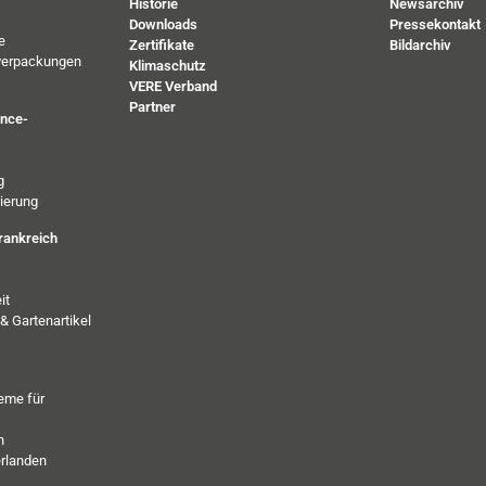
Historie
Newsarchiv
Downloads
Pressekontakt
e
Zertifikate
Bildarchiv
verpackungen
Klimaschutz
VERE Verband
Partner
ance-
g
ierung
rankreich
it
& Gartenartikel
eme für
h
erlanden