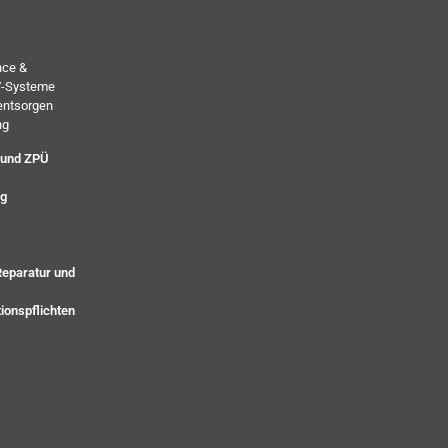
nce &
PV-Systeme
entsorgen
ng
 und ZPÜ
ng
Reparatur und
ionspflichten