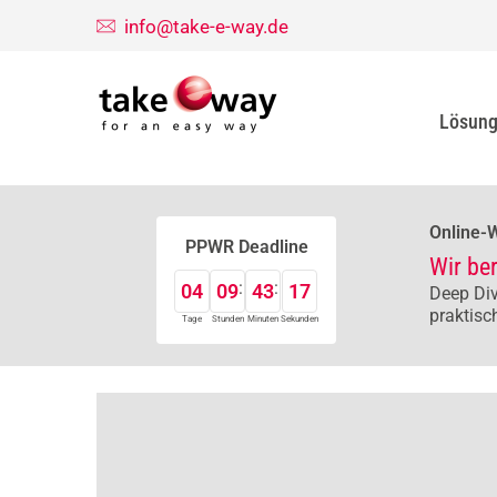
info@take-e-way.de
Lösun
Online-
PPWR Deadline
Wir be
04
09
43
16
Deep Div
praktisc
Tage
Stunden
Minuten
Sekunden