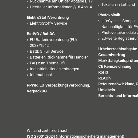
Rücknahme am Ort der Abgabe § 17
Textilien in Lettland
Hersteller Informationen §18 Abs. 4
Photovoltaik
ElektroStoffVerordnung
LifeCycle – Complia
ElektroStoffV Service
Nachhaltigkeit für 
Photovoltaikmodule 
BattVO / BattDG
EU-weite Registrieru
EU-Batterieverordnung (EU)
2023/1542
Urheberrechtsabgabe
BattDG Full Service
Gesamtvertrag
Batterien Rücknahme für Händler
Marktfähigkeitsprüfu
FAQ zum Thema OfH
CE Kennzeichnung
Industriebatterien entsorgen
RoHS
International
REACh
Retourenabwicklung, 
PPWR, EU Verpackungsverordnung,
Umlabeln
VerpackDG
Berichts- und Informat
Wir sind zertifiziert nach
ISO 27001:2024 (Informationssicherheitsmanagement),