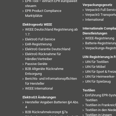
EPR-Tool – einfach EPR europaweit
Verpackungsgesetz
steuern
VerpackG Full Servic
EPR Product Compliance
VerpackG Transport
Marktplätze
International
Elektrogesetz WEEE
Internationale Compli
WEEE Deutschland Registrierung ab
Dienstleistungen
1.7.
WEEE-Registrierung
ElektroG Full Service
Batterie-Registrierun
EAR-Registrierung
Verpackungs-Registr
ElektroG Garantie Deutschland
ElektroG Rücknahme für
UIN-Registrierung in F
Händler/Vertreiber
UIN für Textilien
Passive Geräte
UIN für Möbel
B2B Altgeräte Rücknahme
UIN für Sport & Freize
Entsorgung
UIN für Heimwerker- 
Berichts- und Informationspflichten
UIN für Spielzeug
für Hersteller
WEEE International
Textilien
Einführung EPR-Syst
ElektroG3 Änderungen
Textilien
Hersteller Angaben Batterien §4 Abs.
Textilien in Frankreic
4
Textilien in den Nied
B2B Rücknahmekonzept §7a
Textilien in Ungarn