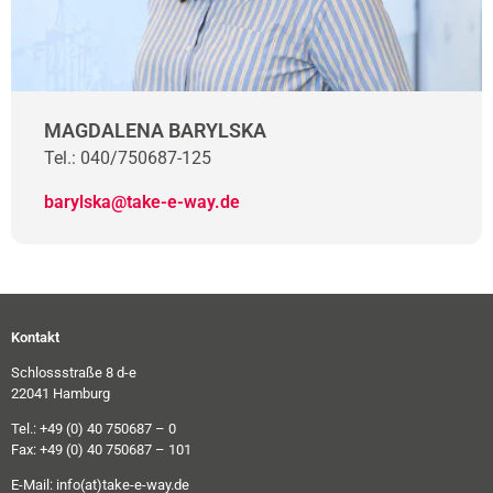
MAGDALENA BARYLSKA
Tel.: 040/750687-125
barylska@take-e-way.de
Kontakt
Schlossstraße 8 d-e
22041 Hamburg
Tel.: +49 (0) 40 750687 – 0
Fax: +49 (0) 40 750687 – 101
E-Mail:
info(at)take-e-way.de