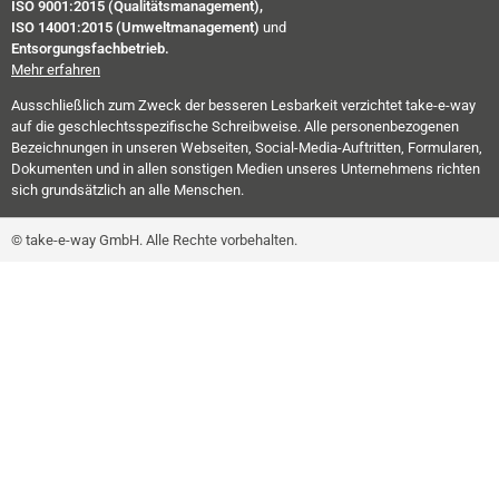
ISO 9001:2015 (Qualitätsmanagement),
ISO 14001:2015 (Umweltmanagement)
und
Entsorgungsfachbetrieb.
Mehr erfahren
Ausschließlich zum Zweck der besseren Lesbarkeit verzichtet take-e-way
auf die geschlechtsspezifische Schreibweise. Alle personenbezogenen
Bezeichnungen in unseren Webseiten, Social-Media-Auftritten, Formularen,
Dokumenten und in allen sonstigen Medien unseres Unternehmens richten
sich grundsätzlich an alle Menschen.
© take-e-way GmbH. Alle Rechte vorbehalten.