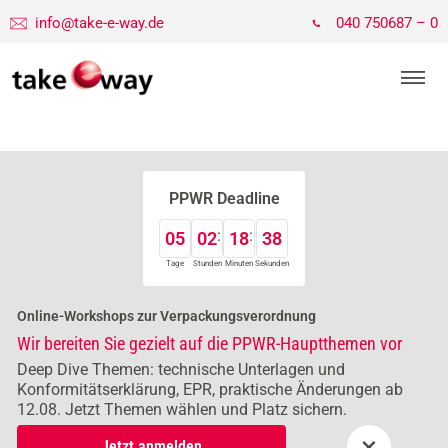
info@take-e-way.de
040 750687 – 0
PPWR Deadline
05
02
18
37
Tage
Stunden
Minuten
Sekunden
Online-Workshops zur Verpackungsverordnung
Wir bereiten Sie gezielt auf die PPWR-Hauptthemen vor
Deep Dive Themen: technische Unterlagen und
Konformitätserklärung, EPR, praktische Änderungen ab
12.08. Jetzt Themen wählen und Platz sichern.
×
Jetzt anmelden