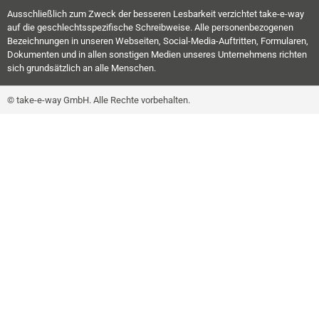
Ausschließlich zum Zweck der besseren Lesbarkeit verzichtet take-e-way
auf die geschlechtsspezifische Schreibweise. Alle personenbezogenen
Bezeichnungen in unseren Webseiten, Social-Media-Auftritten, Formularen,
Dokumenten und in allen sonstigen Medien unseres Unternehmens richten
sich grundsätzlich an alle Menschen.
© take-e-way GmbH. Alle Rechte vorbehalten.