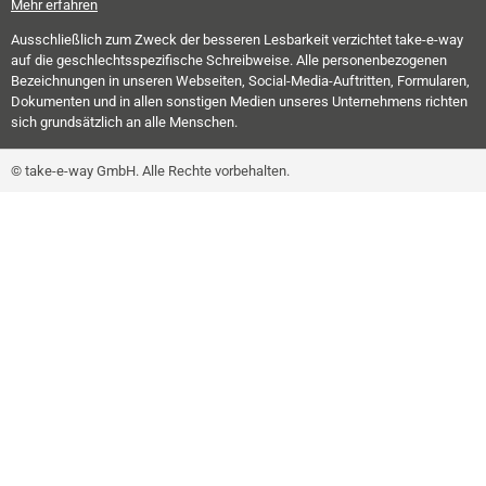
Mehr erfahren
Ausschließlich zum Zweck der besseren Lesbarkeit verzichtet take-e-way
auf die geschlechtsspezifische Schreibweise. Alle personenbezogenen
Bezeichnungen in unseren Webseiten, Social-Media-Auftritten, Formularen,
Dokumenten und in allen sonstigen Medien unseres Unternehmens richten
sich grundsätzlich an alle Menschen.
© take-e-way GmbH. Alle Rechte vorbehalten.