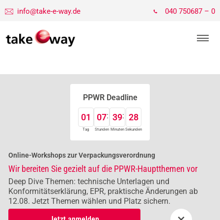
info@take-e-way.de
040 750687 – 0
PPWR Deadline
01
07
39
27
Tag
Stunden
Minuten
Sekunden
Online-Workshops zur Verpackungsverordnung
Wir bereiten Sie gezielt auf die PPWR-Hauptthemen vor
Deep Dive Themen: technische Unterlagen und
Konformitätserklärung, EPR, praktische Änderungen ab
12.08. Jetzt Themen wählen und Platz sichern.
×
Jetzt anmelden