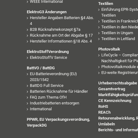
WEEE International
Textilien
Einführung EPR-Syst
ElektroG3 Änderungen
Textilien
Hersteller Angaben Batterien §4 Abs.
Textilien in Frankreic
4
Textilien in den Nied
B2B Rücknahmekonzept §7a
Textilien in Ungarn
Rücknahme am Ort der Abgabe § 17
Textilien in Lettland
Hersteller Informationen §18 Abs. 4
Photovoltaik
ElektroStoffVerordnung
LifeCycle – Complia
ElektroStoffV Service
Nachhaltigkeit für 
Photovoltaikmodule 
BattVO / BattDG
EU-weite Registrieru
EU-Batterieverordnung (EU)
2023/1542
Urheberrechtsabgabe
BattDG Full Service
Gesamtvertrag
Batterien Rücknahme für Händler
Marktfähigkeitsprüfu
FAQ zum Thema OfH
CE Kennzeichnung
Industriebatterien entsorgen
RoHS
International
REACh
Retourenabwicklung, 
PPWR, EU Verpackungsverordnung,
Umlabeln
VerpackDG
Berichts- und Informat