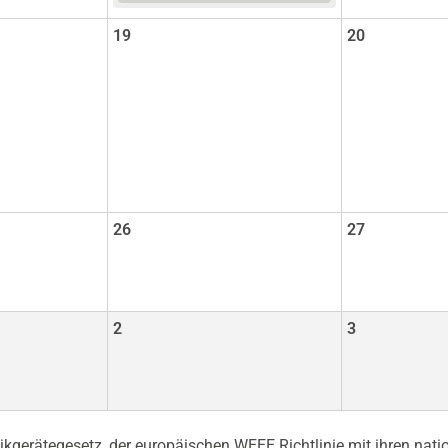
19
20
26
27
2
3
gerätegesetz, der europäischen WEEE Richtlinie mit ihren nati