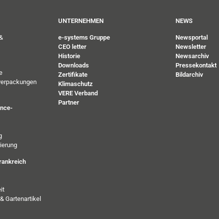
UNTERNEHMEN
NEWS
&
e-systems Gruppe
Newsportal
CEO letter
Newsletter
Historie
Newsarchiv
Downloads
Pressekontakt
e
Zertifikate
Bildarchiv
verpackungen
Klimaschutz
VERE Verband
Partner
ance-
g
ierung
rankreich
it
& Gartenartikel