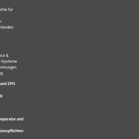
eme für
h
erlanden
nce &
PV-Systeme
entsorgen
ng
 und ZPÜ
ng
Reparatur und
ionspflichten