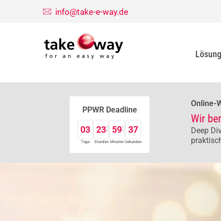
info@take-e-way.de
Lösun
Online-
PPWR Deadline
Wir be
03
23
59
36
Deep Div
praktisc
Tage
Stunden
Minuten
Sekunden