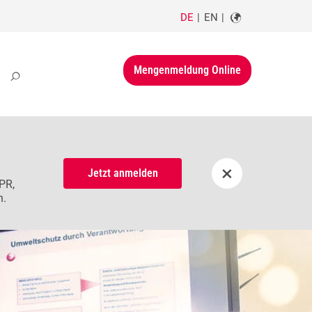
DE
EN
Mengenmeldung Online
×
Jetzt anmelden
PR,
n.