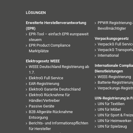
LÖSUNGEN
Erweiterte Herstellerverantwortung
PPWR Registrierung 
(EPR)
Bevollmächtigter
EPR-Tool – einfach EPR europaweit
Verpackungsgesetz
steuern
VerpackG Full Servic
EPR Product Compliance
VerpackG Transport
Marktplätze
International
Elektrogesetz WEEE
Internationale Compli
WEEE Deutschland Registrierung ab
Dienstleistungen
1.7.
WEEE-Registrierung
ElektroG Full Service
Batterie-Registrierun
EAR-Registrierung
Verpackungs-Registr
ElektroG Garantie Deutschland
ElektroG Rücknahme für
UIN-Registrierung in F
Händler/Vertreiber
UIN für Textilien
Passive Geräte
UIN für Möbel
B2B Altgeräte Rücknahme
UIN für Sport & Freize
Entsorgung
UIN für Heimwerker- 
Berichts- und Informationspflichten
UIN für Spielzeug
für Hersteller